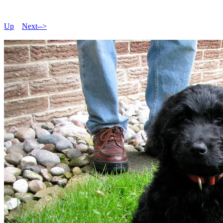
Up
Next-->